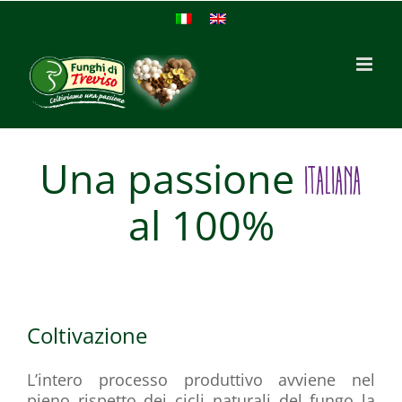
Una passione
ITALIANA
al 100%
Coltivazione
L’intero processo produttivo avviene nel
pieno rispetto dei cicli naturali del fungo la