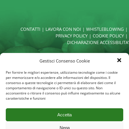
CONTATTI
LAVORA CON NOI
WHISTLEBLOWING
PRIVACY POLICY
COOKIE POLICY
DICHIARAZIONE ACCESSIBILITA’
Gestisci Consenso Cookie
Per fornire le migliori esperienze, utilizziamo tecnologie come i cookie
per memorizzare e/o accedere alle informazioni del dispositivo. Il
consenso a queste tecnologie ci permetterà di elaborare dati come il
comportamento di navigazione o ID unici su questo sito. Non
acconsentire o ritirare il consenso può influire negativamente su alcune
caratteristiche e funzioni
O.P. Consorzio Funghi di Treviso S.c.a.
Via Martiri della
Libertà, 31
31036 Istrana (TV) - Italy
P.I. 03419220268
Accetta
Certificazioni
Nega