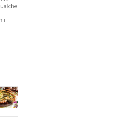
qualche
n i