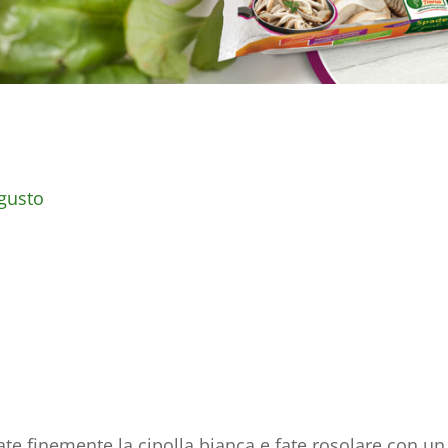
 gusto
tate finemente la cipolla bianca e fate rosolare con un 