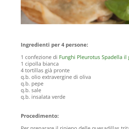
Ingredienti per 4 persone:
1 confezione di
Funghi Pleurotus Spadella il
1 cipolla bianca
4 tortillas già pronte
q.b. olio extravergine di oliva
q.b. pepe
q.b. sale
q.b. insalata verde
Procedimento:
Per preparare il ripieno delle quesadillas tri