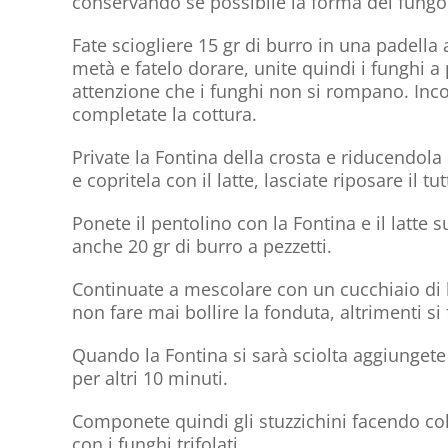
conservando se possibile la forma del fungo
Fate sciogliere 15 gr di burro in una padella
metà e fatelo dorare, unite quindi i funghi 
attenzione che i funghi non si rompano. Incor
completate la cottura.
Private la Fontina della crosta e riducendola 
e copritela con il latte, lasciate riposare il t
Ponete il pentolino con la Fontina e il latte
anche 20 gr di burro a pezzetti.
Continuate a mescolare con un cucchiaio di l
non fare mai bollire la fonduta, altrimenti s
Quando la Fontina si sarà sciolta aggiungete 
per altri 10 minuti.
Componete quindi gli stuzzichini facendo co
con i funghi trifolati.