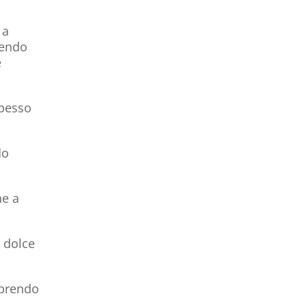
 a
cendo
e
spesso
do
ne a
o dolce
oprendo