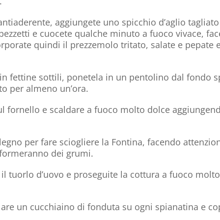
.
 antiaderente, aggiungete uno spicchio d’aglio tagliato
a pezzetti e cuocete qualche minuto a fuoco vivace, fa
porate quindi il prezzemolo tritato, salate e pepate 
in fettine sottili, ponetela in un pentolino dal fondo 
utto per almeno un’ora.
 sul fornello e scaldare a fuoco molto dolce aggiungen
egno per fare sciogliere la Fontina, facendo attenzio
i formeranno dei grumi.
il tuorlo d’uovo e proseguite la cottura a fuoco molt
lare un cucchiaino di fonduta su ogni spianatina e c