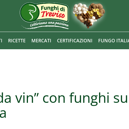
I
RICETTE
MERCATI
CERTIFICAZIONI
FUNGO ITAL
da vin” con funghi su
na