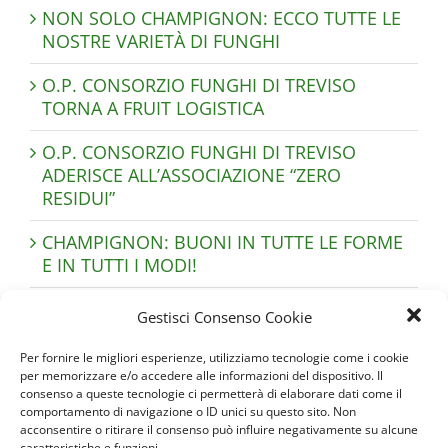
NON SOLO CHAMPIGNON: ECCO TUTTE LE
NOSTRE VARIETÀ DI FUNGHI
O.P. CONSORZIO FUNGHI DI TREVISO
TORNA A FRUIT LOGISTICA
O.P. CONSORZIO FUNGHI DI TREVISO
ADERISCE ALL’ASSOCIAZIONE “ZERO
RESIDUI”
CHAMPIGNON: BUONI IN TUTTE LE FORME
E IN TUTTI I MODI!
FOLLOW THE PINK: SOSTIENI LA RICERCA
Gestisci Consenso Cookie
INSIEME A NOI!
Per fornire le migliori esperienze, utilizziamo tecnologie come i cookie
AL VIA IL PROGETTO CON ALMALANA: DA
per memorizzare e/o accedere alle informazioni del dispositivo. Il
consenso a queste tecnologie ci permetterà di elaborare dati come il
LANA ED ESAUSTO DI FUNGAIA A CONCIME
comportamento di navigazione o ID unici su questo sito. Non
ORGANICO AMMESSO IN AGRICOLTURA
acconsentire o ritirare il consenso può influire negativamente su alcune
BIOLOGICA
caratteristiche e funzioni