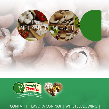
ttore
settore
settore
USTRIA
MERCATI
GDO
CONTATTI
LAVORA CON NOI
WHISTLEBLOWING